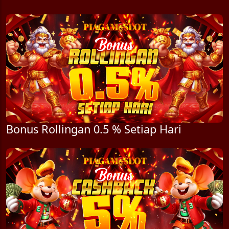
Bonus Rollingan 0.5 % Setiap Hari