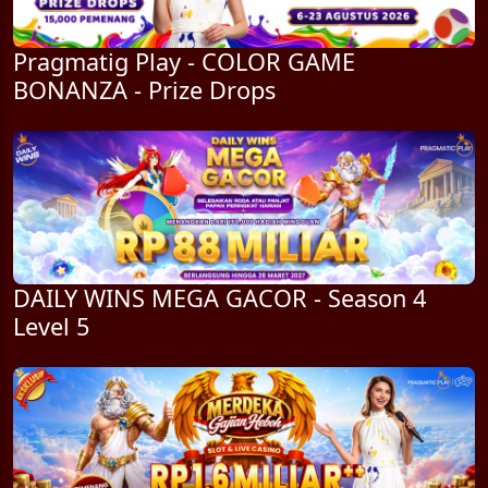
Pragmatig Play - COLOR GAME
BONANZA - Prize Drops
DAILY WINS MEGA GACOR - Season 4
Level 5