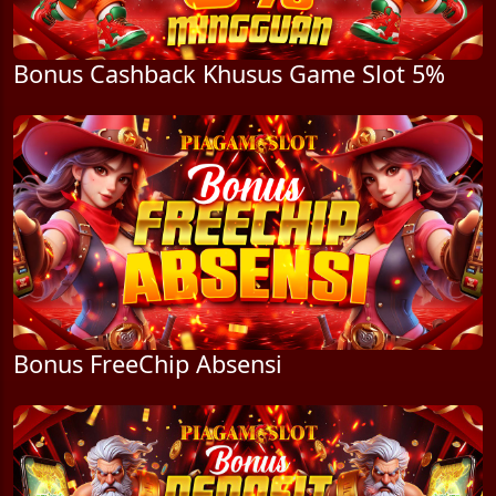
Bonus Cashback Khusus Game Slot 5%
Bonus FreeChip Absensi