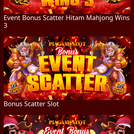
Event Bonus Scatter Hitam Mahjong Wins
3
Bonus Scatter Slot