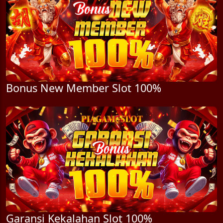
Bonus New Member Slot 100%
Garansi Kekalahan Slot 100%