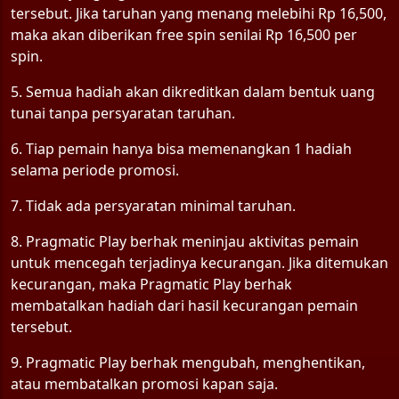
tersebut. Jika taruhan yang menang melebihi Rp 16,500,
maka akan diberikan free spin senilai Rp 16,500 per
spin.
5. Semua hadiah akan dikreditkan dalam bentuk uang
tunai tanpa persyaratan taruhan.
6. Tiap pemain hanya bisa memenangkan 1 hadiah
selama periode promosi.
7. Tidak ada persyaratan minimal taruhan.
8. Pragmatic Play berhak meninjau aktivitas pemain
untuk mencegah terjadinya kecurangan. Jika ditemukan
kecurangan, maka Pragmatic Play berhak
membatalkan hadiah dari hasil kecurangan pemain
tersebut.
9. Pragmatic Play berhak mengubah, menghentikan,
atau membatalkan promosi kapan saja.