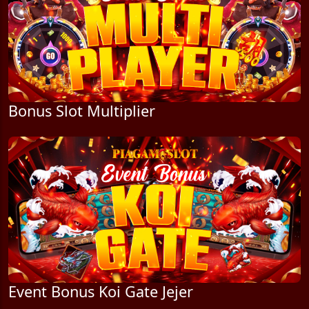
Bonus Slot Multiplier
Event Bonus Koi Gate Jejer