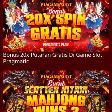
Bonus 20x Putaran Gratis Di Game Slot
Pragmatic